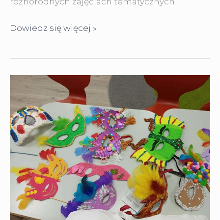
różnorodnych zajęciach tematycznych
Bezpieczne
Dowiedz się więcej »
ferie