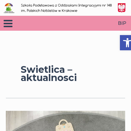
Przejdź
do
treści
BIP
O
Swietlica –
aktualnosci