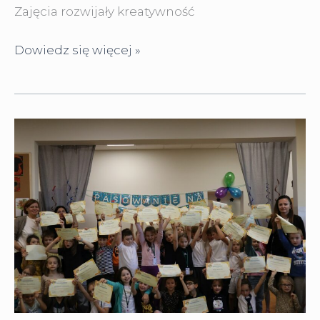
Zajęcia rozwijały kreatywność
Warsztaty
Dowiedz się więcej »
bożonarodzeniowe