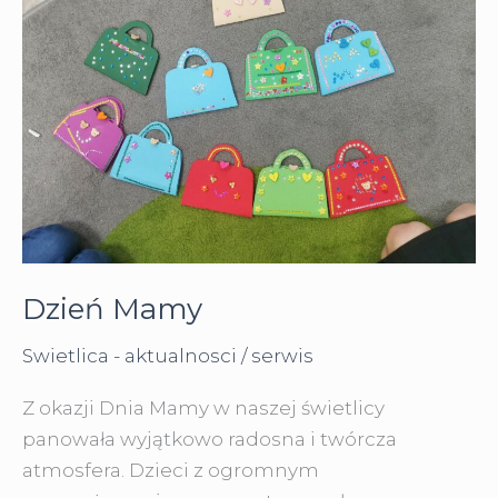
Dzień Mamy
Swietlica - aktualnosci
/
serwis
Z okazji Dnia Mamy w naszej świetlicy
panowała wyjątkowo radosna i twórcza
atmosfera. Dzieci z ogromnym