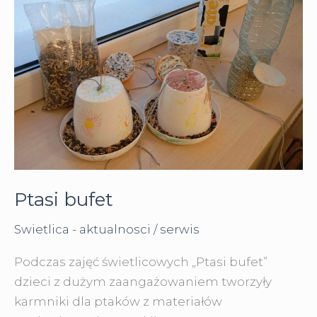
Ptasi bufet
Swietlica - aktualnosci
/
serwis
Podczas zajęć świetlicowych „Ptasi bufet”
dzieci z dużym zaangażowaniem tworzyły
karmniki dla ptaków z materiałów