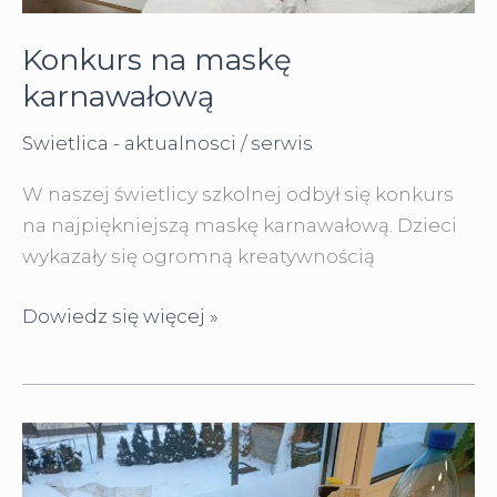
Konkurs na maskę
karnawałową
Swietlica - aktualnosci
/
serwis
W naszej świetlicy szkolnej odbył się konkurs
na najpiękniejszą maskę karnawałową. Dzieci
wykazały się ogromną kreatywnością
Konkurs
Dowiedz się więcej »
na
maskę
karnawałową