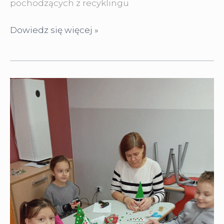
pochodzących z recyklingu
Ptasi
Dowiedz się więcej »
bufet