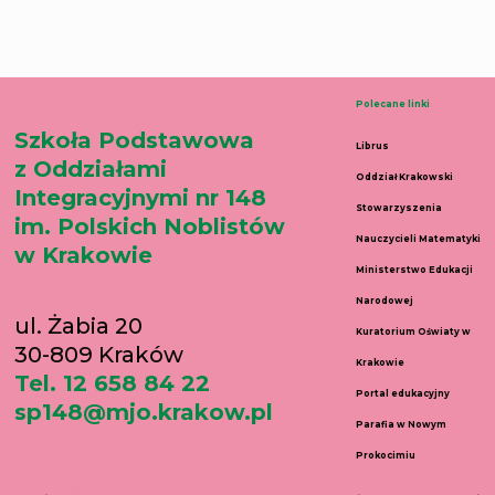
Polecane linki
Szkoła Podstawowa
Librus
z Oddziałami
Oddział Krakowski
Integracyjnymi nr 148
Stowarzyszenia
im. Polskich Noblistów
Nauczycieli Matematyki
w Krakowie
Ministerstwo Edukacji
Narodowej
ul. Żabia 20
Kuratorium Oświaty w
30-809 Kraków
Krakowie
Tel. 12 658 84 22
Portal edukacyjny
sp148@mjo.krakow.pl
Parafia w Nowym
Prokocimiu