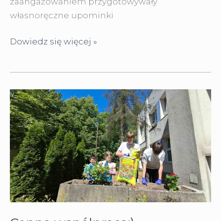
zaangażowaniem przygotowywały
własnoręczne upominki
Dzień
Dowiedz się więcej »
Mamy