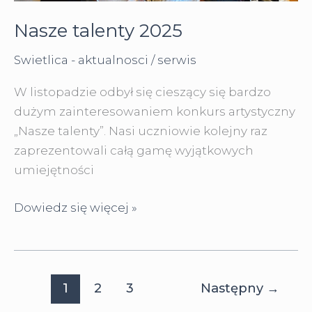
Nasze talenty 2025
Swietlica - aktualnosci
/
serwis
W listopadzie odbył się cieszący się bardzo
dużym zainteresowaniem konkurs artystyczny
„Nasze talenty”. Nasi uczniowie kolejny raz
zaprezentowali całą gamę wyjątkowych
umiejętności
Nasze
Dowiedz się więcej »
talenty
2025
1
2
3
Następny
→