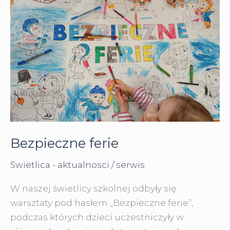
Bezpieczne ferie
Swietlica - aktualnosci
/
serwis
W naszej świetlicy szkolnej odbyły się
warsztaty pod hasłem „Bezpieczne ferie”,
podczas których dzieci uczestniczyły w