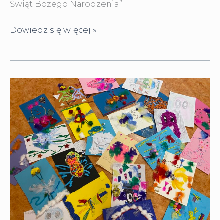
Świąt Bożego Narodzenia”.
Magia
Dowiedz się więcej »
Świąt
Bożego
Narodzenia