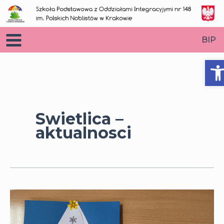
Przejdź
do
treści
BIP
O
Swietlica –
aktualnosci