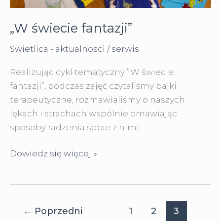
„W świecie fantazji”
Swietlica - aktualnosci
/
serwis
Realizując cykl tematyczny ”W świecie
fantazji”, podczas zajęć czytaliśmy bajki
terapeutyczne, rozmawialiśmy o naszych
lękach i strachach wspólnie omawiając
sposoby radzenia sobie z nimi.
„W
Dowiedz się więcej »
świecie
fantazji”
←
Poprzedni
1
2
3