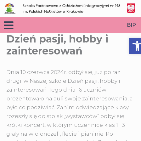
Przejdź
do
treści
BIP
Dzień pasji, hobby i
O
zainteresowań
Dnia 10 czerwca 2024r. odbył się, już po raz
drugi, w Naszej szkole Dzień pasji, hobby i
zainteresowań. Tego dnia 16 uczniów
prezentowało na auli swoje zainteresowania, a
było co podziwiać
. Zanim odwiedzające klasy
rozeszły się do stoisk „wystawców” odbył się
krótki koncert, w którym uczennice klas 1 i 3
grały na wiolonczeli, flecie i pianinie. Po