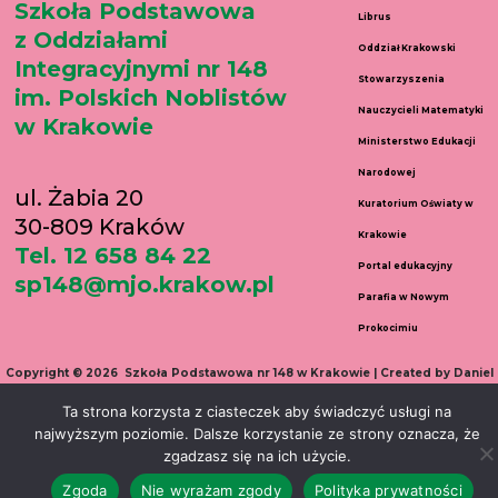
Szkoła Podstawowa
Librus
z Oddziałami
Oddział Krakowski
Integracyjnymi nr 148
Stowarzyszenia
im. Polskich Noblistów
Nauczycieli Matematyki
w Krakowie
Ministerstwo Edukacji
Narodowej
ul. Żabia 20
Kuratorium Oświaty w
30-809 Kraków
Krakowie
Tel. 12 658 84 22
Portal edukacyjny
sp148@mjo.krakow.pl
Parafia w Nowym
Prokocimiu
Copyright © 2026 Szkoła Podstawowa nr 148 w Krakowie | Created by Daniel
Wełnicki
Ta strona korzysta z ciasteczek aby świadczyć usługi na
najwyższym poziomie. Dalsze korzystanie ze strony oznacza, że
zgadzasz się na ich użycie.
Zgoda
Nie wyrażam zgody
Polityka prywatności