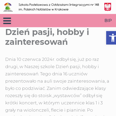
Przejdź
do
treści
BIP
Dzień pasji, hobby i
O
zainteresowań
Dnia 10 czerwca 2024r. odbył się, już po raz
drugi, w Naszej szkole Dzień pasji, hobby i
zainteresowań. Tego dnia 16 uczniów
prezentowało na auli swoje zainteresowania, a
było co podziwiać
. Zanim odwiedzające klasy
rozeszły się do stoisk „wystawców” odbył się
krótki koncert, w którym uczennice klas 1 i 3
grały na wiolonczeli, flecie i pianinie. Po