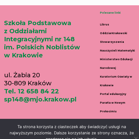
Polecane linki
Szkoła Podstawowa
Librus
z Oddziałami
Oddział Krakowski
Integracyjnymi nr 148
Stowarzyszenia
im. Polskich Noblistów
Nauczycieli Matematyki
w Krakowie
Ministerstwo Edukacji
Narodowej
ul. Żabia 20
Kuratorium Oświaty w
30-809 Kraków
Krakowie
Tel. 12 658 84 22
Portal edukacyjny
sp148@mjo.krakow.pl
Parafia w Nowym
Prokocimiu
Copyright © 2026 Szkoła Podstawowa nr 148 w Krakowie | Created by Daniel
Ta strona korzysta z ciasteczek aby świadczyć usługi na
najwyższym poziomie. Dalsze korzystanie ze strony oznacza, że
Wełnicki