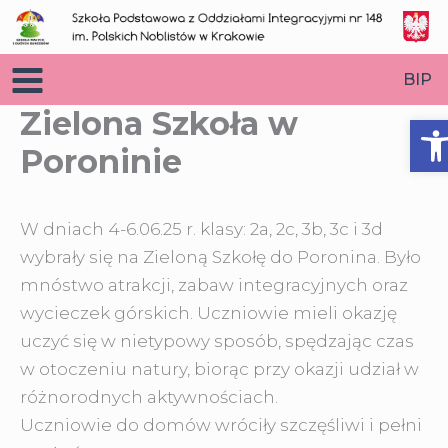
Przejdź
do
treści
BIP
Zielona Szkoła w
O
Poroninie
W dniach 4-6.06.25 r. klasy: 2a, 2c, 3b, 3c i 3d
wybrały się na Zieloną Szkołę do Poronina. Było
mnóstwo atrakcji, zabaw integracyjnych oraz
wycieczek górskich.
Uczniowie mieli okazję
uczyć się w nietypowy sposób, spędzając czas
w otoczeniu natury, biorąc przy okazji udział w
różnorodnych aktywnościach.
Uczniowie do domów wróciły szczęśliwi i pełni