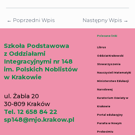
←
Poprzedni Wpis
Następny Wpis
→
Polecane linki
Szkoła Podstawowa
Librus
z Oddziałami
Oddział Krakowski
Integracyjnymi nr 148
Stowarzyszenia
im. Polskich Noblistów
Nauczycieli Matematyki
w Krakowie
Ministerstwo Edukacji
Narodowej
ul. Żabia 20
Kuratorium Oświaty w
30-809 Kraków
Krakowie
Tel. 12 658 84 22
Portal edukacyjny
sp148@mjo.krakow.pl
Parafia w Nowym
Prokocimiu