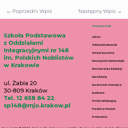
←
Poprzedni Wpis
Następny Wpis
→
Polecane linki
Szkoła Podstawowa
Librus
z Oddziałami
Oddział Krakowski
Integracyjnymi nr 148
Stowarzyszenia
im. Polskich Noblistów
Nauczycieli Matematyki
w Krakowie
Ministerstwo Edukacji
Narodowej
ul. Żabia 20
Kuratorium Oświaty w
30-809 Kraków
Krakowie
Tel. 12 658 84 22
Portal edukacyjny
sp148@mjo.krakow.pl
Parafia w Nowym
Prokocimiu