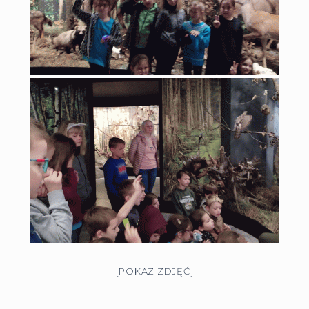
[POKAZ ZDJĘĆ]