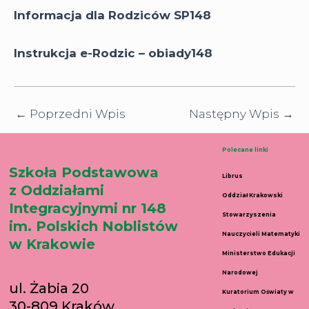
Informacja dla Rodziców SP148
Instrukcja e-Rodzic – obiady148
←
Poprzedni Wpis
Następny Wpis
→
Polecane linki
Szkoła Podstawowa
Librus
z Oddziałami
Oddział Krakowski
Integracyjnymi nr 148
Stowarzyszenia
im. Polskich Noblistów
Nauczycieli Matematyki
w Krakowie
Ministerstwo Edukacji
Narodowej
ul. Żabia 20
Kuratorium Oświaty w
30-809 Kraków