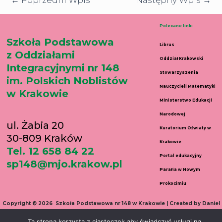
←
Poprzedni Wpis
Następny Wpis
→
Polecane linki
Szkoła Podstawowa
Librus
z Oddziałami
Oddział Krakowski
Integracyjnymi nr 148
Stowarzyszenia
im. Polskich Noblistów
Nauczycieli Matematyki
w Krakowie
Ministerstwo Edukacji
Narodowej
ul. Żabia 20
Kuratorium Oświaty w
30-809 Kraków
Krakowie
Tel. 12 658 84 22
Portal edukacyjny
sp148@mjo.krakow.pl
Parafia w Nowym
Prokocimiu
Copyright © 2026 Szkoła Podstawowa nr 148 w Krakowie | Created by Daniel
Wełnicki
Ta strona korzysta z ciasteczek aby świadczyć usługi na