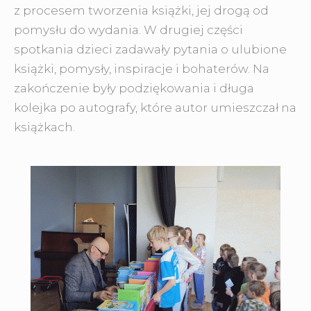
z procesem tworzenia książki, jej drogą od
pomysłu do wydania. W drugiej części
spotkania dzieci zadawały pytania o ulubione
książki, pomysły, inspiracje i bohaterów. Na
zakończenie były podziękowania i długa
kolejka po autografy, które autor umieszczał na
książkach.