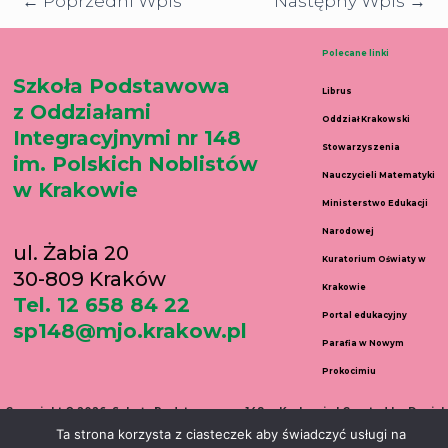
←
Poprzedni Wpis
Następny Wpis
→
Polecane linki
Szkoła Podstawowa
Librus
z Oddziałami
Oddział Krakowski
Integracyjnymi nr 148
Stowarzyszenia
im. Polskich Noblistów
Nauczycieli Matematyki
w Krakowie
Ministerstwo Edukacji
Narodowej
ul. Żabia 20
Kuratorium Oświaty w
30-809 Kraków
Krakowie
Tel. 12 658 84 22
Portal edukacyjny
sp148@mjo.krakow.pl
Parafia w Nowym
Prokocimiu
Copyright © 2026 Szkoła Podstawowa nr 148 w Krakowie | Created by Daniel
Ta strona korzysta z ciasteczek aby świadczyć usługi na
Wełnicki