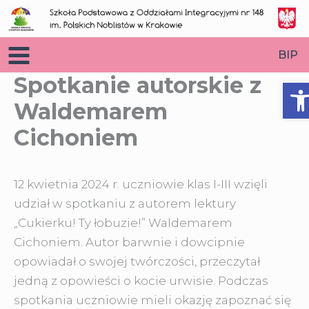
Przejdź
do
treści
BIP
Spotkanie autorskie z
O
Waldemarem
Cichoniem
12 kwietnia 2024 r. uczniowie klas I-III wzięli
udział w spotkaniu z autorem lektury
„Cukierku! Ty łobuzie!” Waldemarem
Cichoniem. Autor barwnie i dowcipnie
opowiadał
o swojej twórczości, przeczytał
jedną z opowieści o kocie urwisie. Podczas
spotkania uczniowie mieli okazję zapoznać się