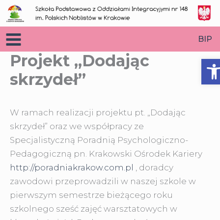
Przejdź
do
treści
BIP
Projekt „Dodając
O
skrzydeł”
W ramach realizacji projektu pt. „Dodając
skrzydeł” oraz we współpracy ze
Specjalistyczną Poradnią Psychologiczno-
Pedagogiczną pn. Krakowski Ośrodek Kariery
http://poradniakrakow.com.pl
, doradcy
zawodowi przeprowadzili w naszej szkole w
pierwszym semestrze bieżącego roku
szkolnego sześć zajęć warsztatowych w