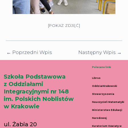
[POKAZ ZDJĘĆ]
←
Poprzedni Wpis
Następny Wpis
→
Polecane linki
Szkoła Podstawowa
Librus
z Oddziałami
Oddział Krakowski
Integracyjnymi nr 148
Stowarzyszenia
im. Polskich Noblistów
Nauczycieli Matematyki
w Krakowie
Ministerstwo Edukacji
Narodowej
ul. Żabia 20
Kuratorium Oświaty w