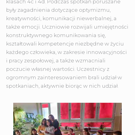
klasach 4c i 4d. Podczas spotkań poruszane
były zagadnienia dotyczące optymizmu,
kreatywności, komunikacji niewerbalnej, a
także emocji. Uczniowie rozwijali umiejętności
konstruktywnego komunikowania się,
kształtowali kompetencje niezbędne w życiu
każdego człowieka, w zakresie innowacyjności
i pracy zespołowej, a także wzmacniali
poczucie własnej wartości. Uczestnicy z
ogromnym zainteresowaniem brali udział w
spotkaniach, aktywnie biorąc w nich udział.