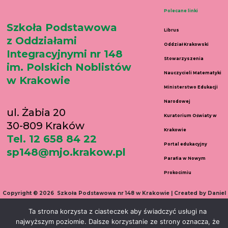
Polecane linki
Szkoła Podstawowa
Librus
z Oddziałami
Oddział Krakowski
Integracyjnymi nr 148
Stowarzyszenia
im. Polskich Noblistów
Nauczycieli Matematyki
w Krakowie
Ministerstwo Edukacji
Narodowej
ul. Żabia 20
Kuratorium Oświaty w
30-809 Kraków
Krakowie
Tel. 12 658 84 22
Portal edukacyjny
sp148@mjo.krakow.pl
Parafia w Nowym
Prokocimiu
Copyright © 2026 Szkoła Podstawowa nr 148 w Krakowie | Created by Daniel
Wełnicki
Ta strona korzysta z ciasteczek aby świadczyć usługi na
najwyższym poziomie. Dalsze korzystanie ze strony oznacza, że