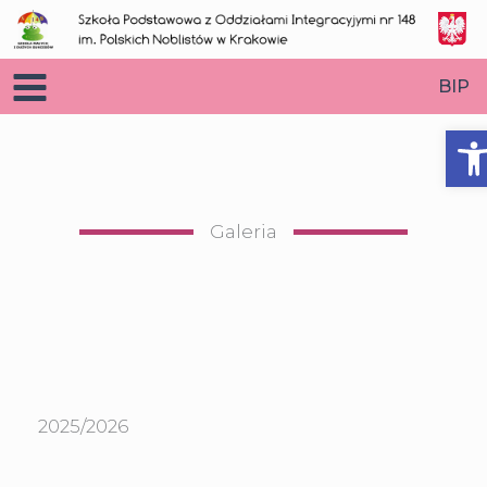
Przejdź
do
treści
BIP
O
Galeria
2025/2026