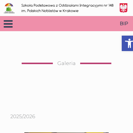
Przejdź
do
treści
BIP
O
Galeria
2025/2026