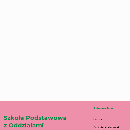
Polecane linki
Szkoła Podstawowa
Librus
z Oddziałami
Oddział Krakowski