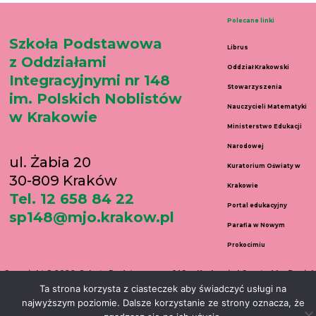
Polecane linki
Szkoła Podstawowa
Librus
z Oddziałami
Oddział Krakowski
Integracyjnymi nr 148
Stowarzyszenia
im. Polskich Noblistów
Nauczycieli Matematyki
w Krakowie
Ministerstwo Edukacji
Narodowej
ul. Żabia 20
Kuratorium Oświaty w
30-809 Kraków
Krakowie
Tel. 12 658 84 22
Portal edukacyjny
sp148@mjo.krakow.pl
Parafia w Nowym
Prokocimiu
Copyright © 2026 Szkoła Podstawowa nr 148 w Krakowie | Created by Daniel
Ta strona korzysta z ciasteczek aby świadczyć usługi na
Wełnicki
najwyższym poziomie. Dalsze korzystanie ze strony oznacza, że