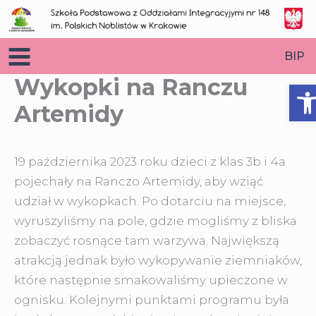
Przejdź
do
treści
BIP
Wykopki na Ranczu
O
Artemidy
19 października 2023 roku dzieci z klas 3b i 4a
pojechały na Ranczo Artemidy, aby wziąć
udział w wykopkach. Po dotarciu na miejsce,
wyruszyliśmy na pole, gdzie mogliśmy
z bliska
zobaczyć rosnące tam warzywa. Największą
atrakcją jednak było wykopywanie ziemniaków,
które następnie smakowaliśmy upieczone w
ognisku. Kolejnymi punktami programu była