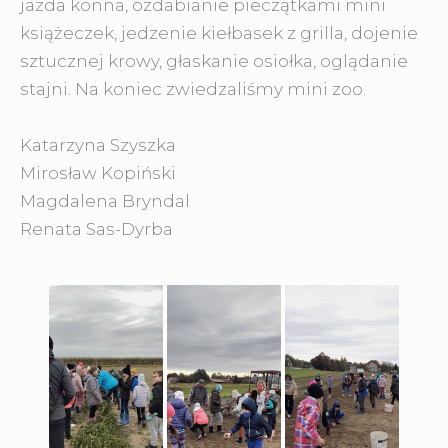
jazda konna, ozdabianie pieczątkami mini
książeczek, jedzenie kiełbasek z grilla, dojenie
sztucznej krowy, głaskanie osiołka, oglądanie
stajni. Na koniec zwiedzaliśmy mini zoo.
Katarzyna Szyszka
Mirosław Kopiński
Magdalena Bryndal
Renata Sas-Dyrba