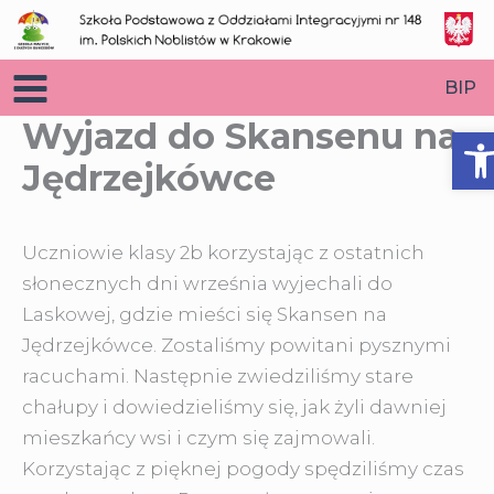
Przejdź
do
treści
BIP
Wyjazd do Skansenu na
O
Jędrzejkówce
Uczniowie klasy 2b korzystając z ostatnich
słonecznych dni września wyjechali do
Laskowej, gdzie mieści się Skansen na
Jędrzejkówce. Zostaliśmy powitani pysznymi
racuchami.
Następnie zwiedziliśmy stare
chałupy i dowiedzieliśmy się, jak żyli dawniej
mieszkańcy wsi i czym się zajmowali.
Korzystając z pięknej pogody spędziliśmy czas