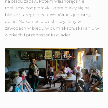
na placu zabaw. Potem własnoręcznie
robiliśmy podpłomyki, które piekły się na
blasze starego pieca. Wspólnie zjedliśmy
obiad. Na koniec uczestniczyliśmy w
zawodach w biegu w gumiakach, skakaniu w
workach i przenoszeniu wiader.