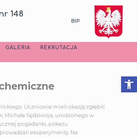
nr 148
BIP
GALERIA
REKRUTACJA
Ot
lchemiczne
nickiego
. Uczniowie mieli okazję zgłębić
ów, Michała Sędziwoja, urodzonego w
rycznej pogadanki, pokazu
eprowadzali eksperymenty. Na