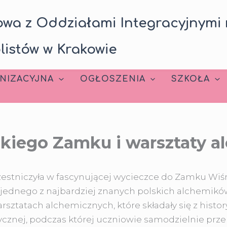
wa z Oddziałami Integracyjnymi 
listów w Krakowie
NIZACYJNA
OGŁOSZENIA
SZKOŁA
kiego Zamku i warsztaty a
czestniczyła w fascynującej wycieczce do Zamku Wiś
ać jednego z najbardziej znanych polskich alchemik
rsztatach alchemicznych, które składały się z histo
ycznej, podczas której uczniowie samodzielnie prz