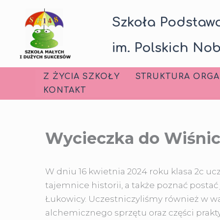
Przejdź
Szkoła Podstawo
do
treści
im. Polskich Nob
Z ŻYCIA SZKOŁY
STRUKTURA ORGA
KONTAKT
Wycieczka do Wiśnic
W dniu 16 kwietnia 2024 roku klasa 2c u
tajemnice historii, a także poznać post
Łukowicy. Uczestniczyliśmy również w wa
alchemicznego sprzętu oraz części prakt