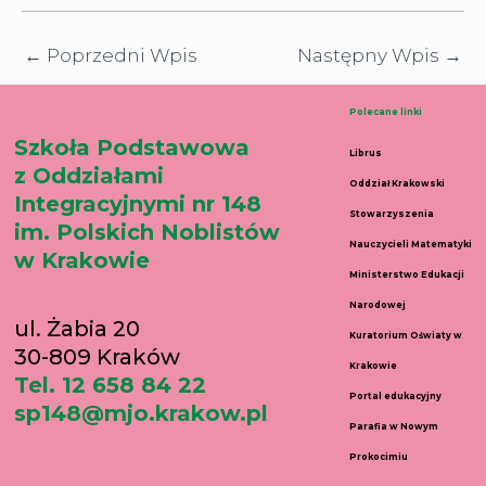
←
Poprzedni Wpis
Następny Wpis
→
Polecane linki
Szkoła Podstawowa
Librus
z Oddziałami
Oddział Krakowski
Integracyjnymi nr 148
Stowarzyszenia
im. Polskich Noblistów
Nauczycieli Matematyki
w Krakowie
Ministerstwo Edukacji
Narodowej
ul. Żabia 20
Kuratorium Oświaty w
30-809 Kraków
Krakowie
Tel. 12 658 84 22
Portal edukacyjny
sp148@mjo.krakow.pl
Parafia w Nowym
Prokocimiu