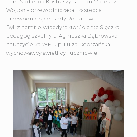
Pani Nadieżda Kostiuszyna i Pan Mateusz
Wojtoń – przewodnicząca i zastępca
przewodniczącej Rady Rodziców
Byli z nami: p. wicedyrektor Jolanta Ślęczka,
pedagog szkolny p. Agnieszka Dąbrowska,
nauczycielka WF-u p. Luiza Dobrzańska,
wychowawcy świetlicy i uczniowie.