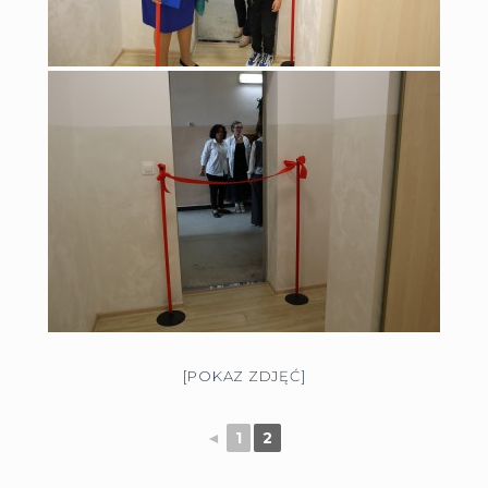
[POKAZ ZDJĘĆ]
◄
1
2