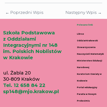
←
Poprzedni Wpis
Następny Wpis
→
Polecane linki
Szkoła Podstawowa
Librus
z Oddziałami
Oddział Krakowski
Integracyjnymi nr 148
Stowarzyszenia
im. Polskich Noblistów
Nauczycieli Matematyki
w Krakowie
Ministerstwo Edukacji
Narodowej
ul. Żabia 20
Kuratorium Oświaty w
30-809 Kraków
Krakowie
Tel. 12 658 84 22
Portal edukacyjny
sp148@mjo.krakow.pl
Parafia w Nowym
Prokocimiu