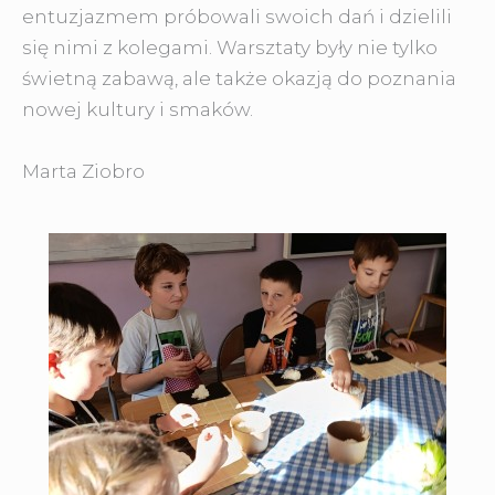
entuzjazmem próbowali swoich dań i dzielili
się nimi z kolegami. Warsztaty były nie tylko
świetną zabawą, ale także okazją do poznania
nowej kultury i smaków.
Marta Ziobro