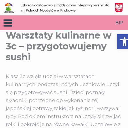
Przejdź
do
treści
BIP
Warsztaty kulinarne w
O
3c – przygotowujemy
sushi
Klasa 3c wzięła udział w warsztatach
kulinarnych, podczas których uczniowie uczyli
się przygotowywać sushi. Dzieci poznały
składniki
potrzebne do wykonania tej
japońskiej potrawy, takie jak ryż, nori, warzywa i
ryby. Pod okiem instruktora nauczyły się zwijać
rolki i pokroić je na równe kawałki. Uczniowie z