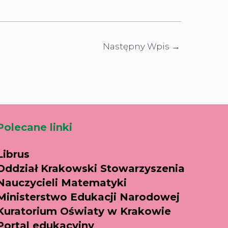
Następny Wpis
→
Polecane linki
Librus
Oddział Krakowski Stowarzyszenia
Nauczycieli Matematyki
Ministerstwo Edukacji Narodowej
Kuratorium Oświaty w Krakowie
Portal edukacyjny