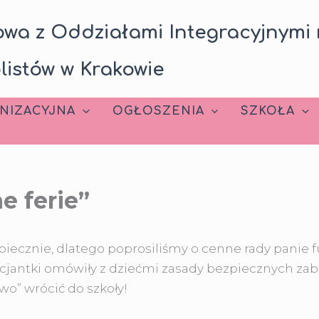
wa z Oddziałami Integracyjnymi 
listów w Krakowie
NIZACYJNA
OGŁOSZENIA
SZKOŁA
e ferie”
iecznie, dlatego poprosiliśmy o cenne rady panie fu
cjantki
omówiły z dziećmi zasady bezpiecznych zabaw
owo” wrócić do szkoły!