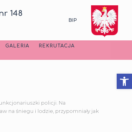
nr 148
BIP
GALERIA
REKRUTACJA
Ot
nkcjonariuszki policji. Na
 na śniegu i lodzie, przypomniały jak