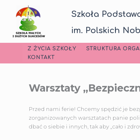
Przejdź
Szkoła Podstawo
do
treści
im. Polskich Nob
Z ŻYCIA SZKOŁY
STRUKTURA ORGA
KONTAKT
Warsztaty „Bezpieczn
Przed nami ferie! Chcemy spędzić je bezp
zorganizowanych warsztatach panie poli
dbać o siebie i innych, tak aby „cało i zdr