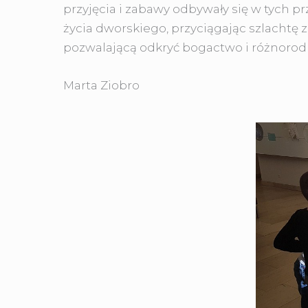
przyjęcia i zabawy odbywały się w tych pr
życia dworskiego, przyciągając szlachtę
pozwalającą odkryć bogactwo i różnorodn
Marta Ziobro