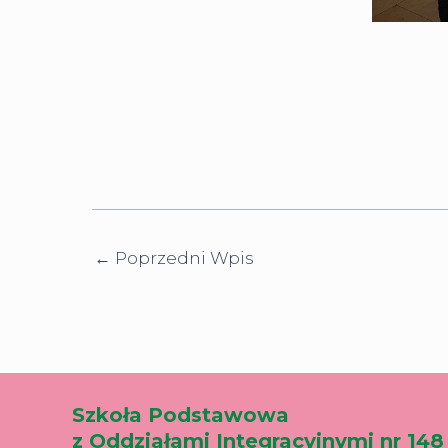
←
Poprzedni Wpis
Szkoła Podstawowa
z Oddziałami Integracyjnymi nr 148