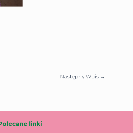
Następny Wpis
→
Polecane linki