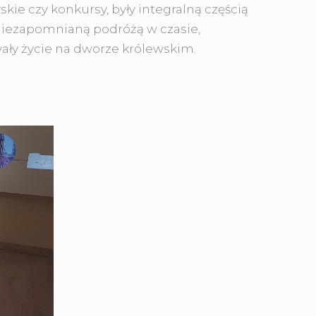
skie czy konkursy, były integralną częścią
 niezapomnianą podróżą w czasie,
ały życie na dworze królewskim.