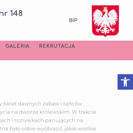
nr 148
BIP
GALERIA
REKRUTACJA
Ot
ący świat dawnych zabaw i tańców
cia na dworze królewskim. W trakcie
jach i rozrywkach panujących na
 było sobie wyobrazić, jakie wielkie