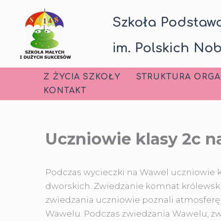
Przejdź
Szkoła Podstawo
do
treści
im. Polskich Nob
Z ŻYCIA SZKOŁY
STRUKTURA ORGA
KONTAKT
Uczniowie klasy 2c 
Podczas wycieczki na Wawel uczniowie kla
dworskich.
Zwiedzanie komnat królewskie
zwiedzania uczniowie poznali atmosferę 
Wawelu. Podczas zwiedzania Wawelu, zwła