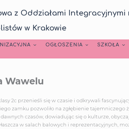
wa z Oddziałami Integracyjnymi 
listów w Krakowie
NIZACYJNA
OGŁOSZENIA
SZKOŁA
na Wawelu
sy 2c przenieśli się w czasie i odkrywali fascynuj
go zamku pozwoliło na zgłębienie tajemniczego ży
dawnych czasów, dowiadując się o kulturze, obycza
szcza w salach balowych i reprezentacyjnych, można