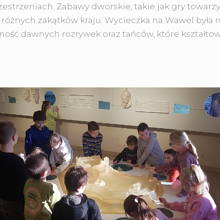
zestrzeniach. Zabawy dworskie, takie jak gry towarzy
 z różnych zakątków kraju. Wycieczka na Wawel była
ość dawnych rozrywek oraz tańców, które kształtow