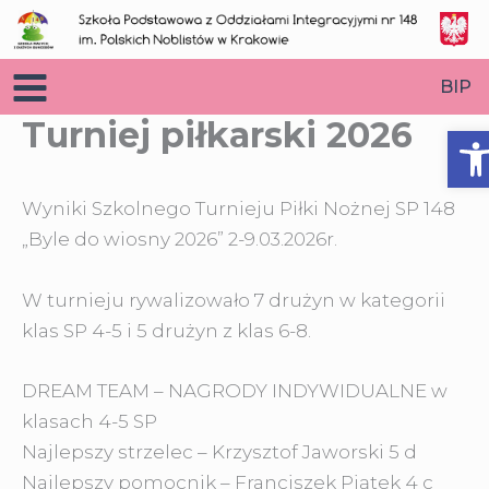
Przejdź
do
treści
BIP
Turniej piłkarski 2026
O
Wyniki Szkolnego Turnieju Piłki Nożnej SP 148
„Byle do wiosny 2026” 2-9.03.2026r.
W turnieju rywalizowało 7 drużyn
w kategorii
klas SP 4-5 i 5 drużyn z klas 6-8.
DREAM TEAM – NAGRODY INDYWIDUALNE w
klasach 4-5 SP
Najlepszy strzelec – Krzysztof Jaworski 5 d
Najlepszy pomocnik – Franciszek Piątek 4 c