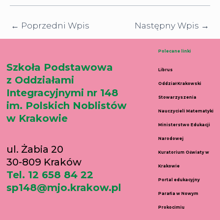
←
Poprzedni Wpis
Następny Wpis
→
Polecane linki
Szkoła Podstawowa
Librus
z Oddziałami
Oddział Krakowski
Integracyjnymi nr 148
Stowarzyszenia
im. Polskich Noblistów
Nauczycieli Matematyki
w Krakowie
Ministerstwo Edukacji
Narodowej
ul. Żabia 20
Kuratorium Oświaty w
30-809 Kraków
Krakowie
Tel. 12 658 84 22
Portal edukacyjny
sp148@mjo.krakow.pl
Parafia w Nowym
Prokocimiu