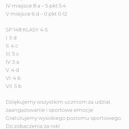
IV miejsce 8 a – 5 pkt 5:4
V miejsce 6 d – 0 pkt 0-12
SP 148 KLASY 4-5
I. 5 d
II. 4 c
III. 5 c
IV. 5 a
V. 4 d
VI. 4 b
VII. 5 b
Dziękujemy wszystkim uczniom za udział,
zaangażowanie i sportowe emocje.
Gratulujemy wysokiego poziomu sportowego.
Do zobaczenia za rok!