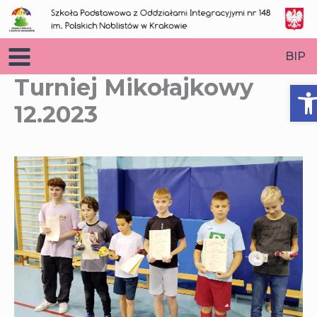
Przejdź
do
treści
BIP
Turniej Mikołajkowy
O
12.2023