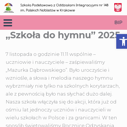
Przejdź
do
treści
BIP
„Szkoła do hymnu” 2025
O
7 listopada o godzinie 11.11 wspólnie –
uczniowie i nauczyciele – zaśpiewaliśmy
„Mazurka Dąbrowskiego”. Było uroczyście i
wzniośle, a słowa i melodia naszego hymnu
wybrzmiały nie tylko na szkolnych korytarzach,
ale z pewnością było nas słychać dużo dalej.
Nasza szkoła włączyła się do akcji, która już od
ośmiu lat jednoczy uczniów i nauczycieli w
wielu szkołach w Polsce i za granicami. W ten
sposób świętowaliśmy Rocznicę Odzyskania