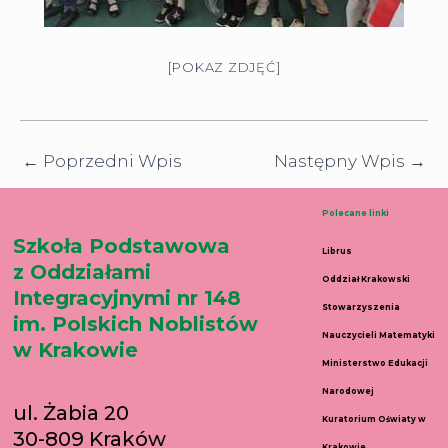
[POKAZ ZDJĘĆ]
←
Poprzedni Wpis
Następny Wpis
→
Polecane linki
Szkoła Podstawowa
Librus
z Oddziałami
Oddział Krakowski
Integracyjnymi nr 148
Stowarzyszenia
im. Polskich Noblistów
Nauczycieli Matematyki
w Krakowie
Ministerstwo Edukacji
Narodowej
ul. Żabia 20
Kuratorium Oświaty w
30-809 Kraków
Krakowie