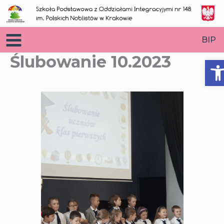
Przejdź
do
treści
BIP
Ślubowanie 10.2023
O