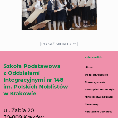
[POKAŻ MINIATURY]
Polecane linki
Szkoła Podstawowa
Librus
z Oddziałami
Oddział Krakowski
Integracyjnymi nr 148
Stowarzyszenia
im. Polskich Noblistów
Nauczycieli Matematyki
w Krakowie
Ministerstwo Edukacji
Narodowej
ul. Żabia 20
Kuratorium Oświaty w
30-809 Kraków