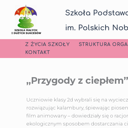
Przejdź
Szkoła Podstawo
do
treści
im. Polskich Nob
Z ŻYCIA SZKOŁY
STRUKTURA ORGA
KONTAKT
„Przygody z ciepłem”
Uczniowie klasy 2d wybrali się na wycie
rozwiązując kalambury, śpiewając piosen
film animowany – dowiedziały się o racj
ekologicznym sposobem dostarczania ci