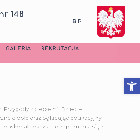
nr 148
BIP
GALERIA
REKRUTACJA
Ot
 „Przygody z ciepłem”.
Dzieci –
czne ciepło oraz oglądając edukacyjny
 doskonała okazja do zapoznania się z