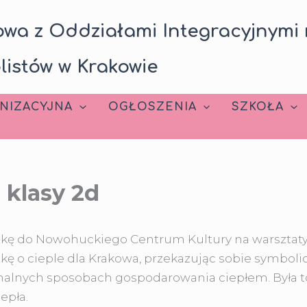
wa z Oddziałami Integracyjnymi 
listów w Krakowie
NIZACYJNA
OGŁOSZENIA
SZKOŁA
 klasy 2d
czkę do Nowohuckiego Centrum Kultury na warsztaty
kę o cieple dla Krakowa, przekazując sobie symboli
onalnych sposobach gospodarowania ciepłem. Była to
epła.