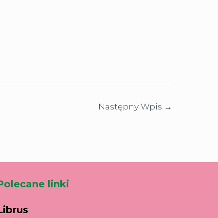
Następny Wpis
→
Polecane linki
Librus