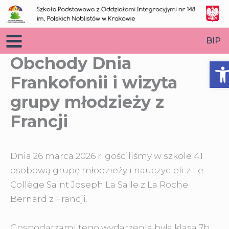
Przejdź
do
treści
BIP
Obchody Dnia
O
Frankofonii i wizyta
grupy młodzieży z
Francji
Dnia 26 marca 2026 r. gościliśmy w szkole 41
osobową grupę młodzieży i nauczycieli z Le
Collège Saint Joseph La Salle
z La Roche
Bernard z Francji.
Gospodarzami tego wydarzenia była klasa 7b