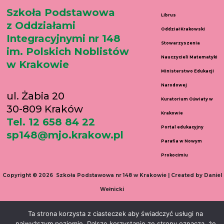
Szkoła Podstawowa
Librus
z Oddziałami
Oddział Krakowski
Integracyjnymi nr 148
Stowarzyszenia
im. Polskich Noblistów
Nauczycieli Matematyki
w Krakowie
Ministerstwo Edukacji
Narodowej
ul. Żabia 20
Kuratorium Oświaty w
30-809 Kraków
Krakowie
Tel. 12 658 84 22
Portal edukacyjny
sp148@mjo.krakow.pl
Parafia w Nowym
Prokocimiu
Copyright © 2026 Szkoła Podstawowa nr 148 w Krakowie | Created by Daniel
Wełnicki
Ta strona korzysta z ciasteczek aby świadczyć usługi na
najwyższym poziomie. Dalsze korzystanie ze strony oznacza, że