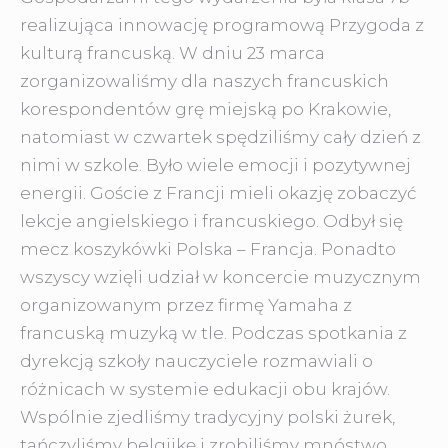
realizująca innowację programową Przygoda z
kulturą francuską. W dniu 23 marca
zorganizowaliśmy dla naszych francuskich
korespondentów grę miejską po Krakowie,
natomiast w czwartek spędziliśmy cały dzień z
nimi w szkole. Było wiele emocji i pozytywnej
energii. Goście z Francji mieli okazję zobaczyć
lekcje angielskiego i francuskiego. Odbył się
mecz koszykówki Polska – Francja. Ponadto
wszyscy wzięli udział w koncercie muzycznym
organizowanym przez firmę Yamaha z
francuską muzyką w tle. Podczas spotkania z
dyrekcją szkoły nauczyciele rozmawiali o
różnicach w systemie edukacji obu krajów.
Wspólnie zjedliśmy tradycyjny polski żurek,
tańczyliśmy belgijkę i zrobiliśmy mnóstwo