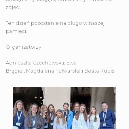
zdjęć.
Ten dzień pozostanie na długo w naszej
pamięci.
Organizatorzy
Agnieszka Czechowska, Ewa
Brągiel, Magdalena Folwarska i Beata Rubiś