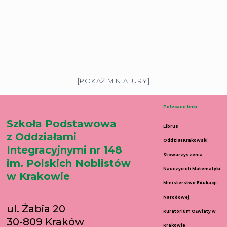
[POKAŻ MINIATURY]
Polecane linki
Szkoła Podstawowa
Librus
z Oddziałami
Oddział Krakowski
Integracyjnymi nr 148
Stowarzyszenia
im. Polskich Noblistów
Nauczycieli Matematyki
w Krakowie
Ministerstwo Edukacji
Narodowej
ul. Żabia 20
Kuratorium Oświaty w
30-809 Kraków
Krakowie