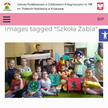
Przejdź
do
treści
BIP
Images tagged "Szkoła Żabia"
O