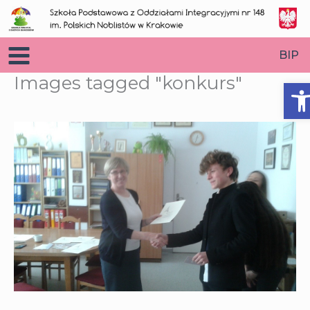
Przejdź
do
treści
BIP
Images tagged "konkurs"
O