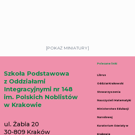
[POKAŻ MINIATURY]
Polecane linki
Szkoła Podstawowa
Librus
z Oddziałami
Oddział Krakowski
Integracyjnymi nr 148
Stowarzyszenia
im. Polskich Noblistów
Nauczycieli Matematyki
w Krakowie
Ministerstwo Edukacji
Narodowej
ul. Żabia 20
Kuratorium Oświaty w
30-809 Kraków
Krakowie