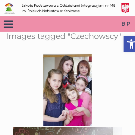
Przejdź
do
treści
BIP
Images tagged "Czechowscy"
O