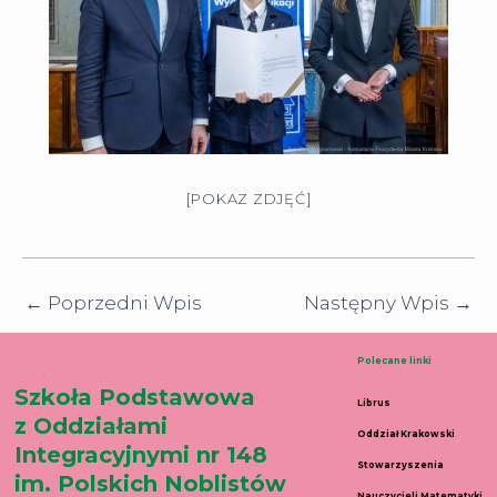
[POKAZ ZDJĘĆ]
←
Poprzedni Wpis
Następny Wpis
→
Polecane linki
Szkoła Podstawowa
Librus
z Oddziałami
Oddział Krakowski
Integracyjnymi nr 148
Stowarzyszenia
im. Polskich Noblistów
Nauczycieli Matematyki