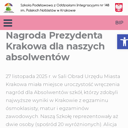
Przejdź
do
treści
BIP
Nagroda Prezydenta
O
Krakowa dla naszych
absolwentów
27 listopada 2025 r. w Sali Obrad Urzędu Miasta
Krakowa miała miejsce uroczystość wręczenia
nagród dla Absolwentów szkół, którzy zdobyli
najwyższe wyniki w Krakowie
z egzaminu
ósmoklasisty, matur i egzaminów
zawodowych. Naszą Szkołę reprezentowały aż
dwie osoby (spośród 20 wyróżnionych). Alicja