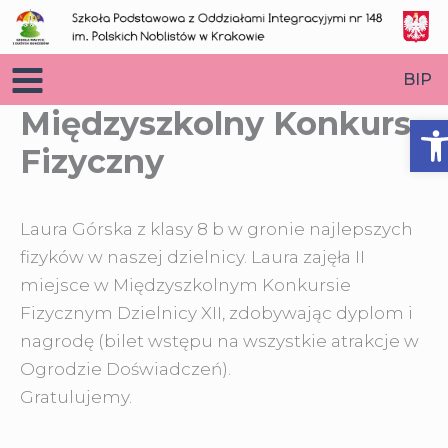
Przejdź
do
treści
BIP
Międzyszkolny Konkurs
O
Fizyczny
Laura Górska z klasy 8 b w gronie najlepszych
fizyków w naszej dzielnicy. Laura zajęła II
miejsce w Międzyszkolnym Konkursie
Fizycznym Dzielnicy XII,
zdobywając dyplom i
nagrodę (bilet wstępu na wszystkie atrakcje w
Ogrodzie Doświadczeń).
Gratulujemy.