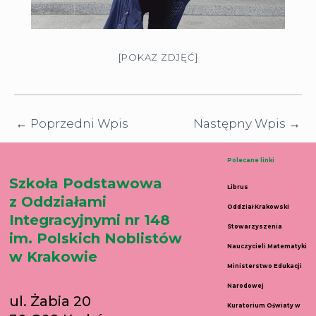
[POKAZ ZDJĘĆ]
←
Poprzedni Wpis
Następny Wpis
→
Polecane linki
Szkoła Podstawowa
Librus
z Oddziałami
Oddział Krakowski
Integracyjnymi nr 148
Stowarzyszenia
im. Polskich Noblistów
Nauczycieli Matematyki
w Krakowie
Ministerstwo Edukacji
Narodowej
ul. Żabia 20
Kuratorium Oświaty w