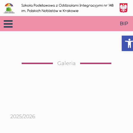
Przejdź
do
treści
BIP
O
Galeria
2025/2026