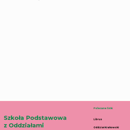
Polecane linki
Szkoła Podstawowa
Librus
z Oddziałami
Oddział Krakowski