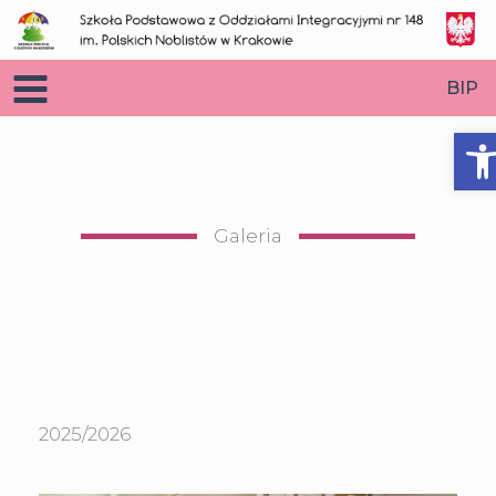
Przejdź
do
treści
BIP
O
Galeria
2025/2026