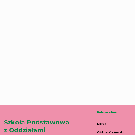
Polecane linki
Szkoła Podstawowa
Librus
z Oddziałami
Oddział Krakowski