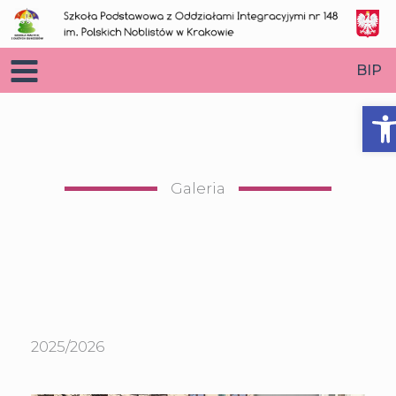
Przejdź
do
treści
BIP
O
Galeria
2025/2026