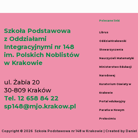
Polecane linki
Szkoła Podstawowa
Librus
z Oddziałami
Oddział Krakowski
Integracyjnymi nr 148
Stowarzyszenia
im. Polskich Noblistów
Nauczycieli Matematyki
w Krakowie
Ministerstwo Edukacji
Narodowej
ul. Żabia 20
Kuratorium Oświaty w
30-809 Kraków
Krakowie
Tel. 12 658 84 22
Portal edukacyjny
sp148@mjo.krakow.pl
Parafia w Nowym
Prokocimiu
Copyright © 2026 Szkoła Podstawowa nr 148 w Krakowie | Created by Daniel