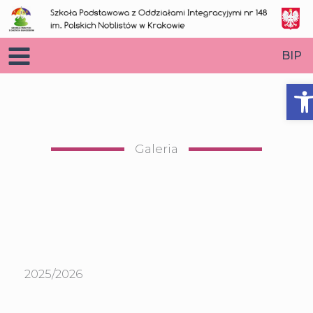
Przejdź
do
treści
BIP
O
Galeria
2025/2026