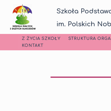
Przejdź
Szkoła Podstawo
do
treści
im. Polskich Nob
Z ŻYCIA SZKOŁY
STRUKTURA ORGA
KONTAKT