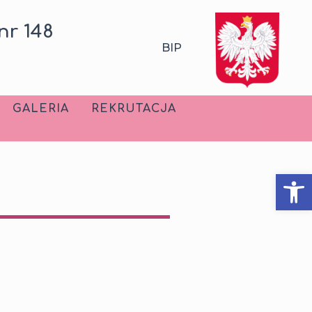
nr 148
BIP
GALERIA
REKRUTACJA
Ot