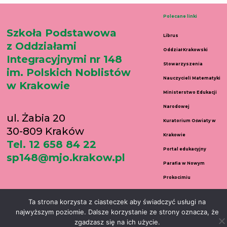
Polecane linki
Szkoła Podstawowa
Librus
z Oddziałami
Oddział Krakowski
Integracyjnymi nr 148
Stowarzyszenia
im. Polskich Noblistów
Nauczycieli Matematyki
w Krakowie
Ministerstwo Edukacji
Narodowej
ul. Żabia 20
Kuratorium Oświaty w
30-809 Kraków
Krakowie
Tel. 12 658 84 22
Portal edukacyjny
sp148@mjo.krakow.pl
Parafia w Nowym
Prokocimiu
Copyright © 2026 Szkoła Podstawowa nr 148 w Krakowie | Created by Daniel
Ta strona korzysta z ciasteczek aby świadczyć usługi na
najwyższym poziomie. Dalsze korzystanie ze strony oznacza, że
Wełnicki
zgadzasz się na ich użycie.