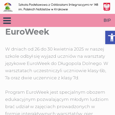
Przejdź
do
treści
BIP
EuroWeek
O
W dniach od 26 do 30 kwietnia 2025 w naszej
szkole odbył się wyjazd uczniów na warsztaty
językowe EuroWeek do Długopola Dolnego. W
warsztatach uczestniczyli uczniowie klasy
6b,
7a oraz dwie uczennice z klasy 7d.
Program EuroWeek jest specjalnym obozem
edukacyjnym pozwalającym młodym ludziom
brać udział w zajęciach prowadzonych w
formie interaktywnych warsztatów, gier