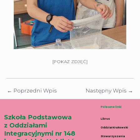
[POKAZ ZDJĘĆ]
←
Poprzedni Wpis
Następny Wpis
→
Polecane linki
Szkoła Podstawowa
Librus
z Oddziałami
Oddział Krakowski
Integracyjnymi nr 148
Stowarzyszenia