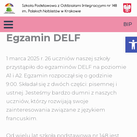
Przejdź
do
treści
BIP
Egzamin DELF
O
1 marca 2025 r. 26 uczniów naszej szkoły
przystąpiło do egzaminów DELF na poziomie
A1 i A2. Egzamin rozpoczął się o godzinie
9:00. Składał się z dwóch części: pisemnej i
ustnej. Jesteśmy bardzo dumni z naszych
uczniów, którzy rozwijają swoje
zainteresowania związane z językiem
francuskim.
Od wielu lat szkoła podstawowa nr 148 jest