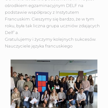
ośrodkiem egzaminacyjnym DELF na
podstawie współpracy z Instytutem
Francuskim. Cieszymy się bardzo, że w tym
roku, była tak liczna grupa uczniów zdających
Delf’ a.
Gratulujemy i życzymy kolejnych sukcesów.
Nauczyciele języka francuskiego