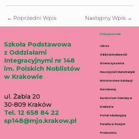
←
Poprzedni Wpis
Następny Wpis
→
Polecane linki
Szkoła Podstawowa
Librus
z Oddziałami
Oddział Krakowski
Integracyjnymi nr 148
Stowarzyszenia
im. Polskich Noblistów
Nauczycieli Matematyki
w Krakowie
Ministerstwo Edukacji
Narodowej
ul. Żabia 20
Kuratorium Oświaty w
30-809 Kraków
Krakowie
Tel. 12 658 84 22
Portal edukacyjny
sp148@mjo.krakow.pl
Parafia w Nowym
Prokocimiu