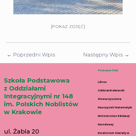
[POKAZ ZDJĘĆ]
←
Poprzedni Wpis
Następny Wpis
→
Polecane linki
Szkoła Podstawowa
Librus
z Oddziałami
Oddział Krakowski
Integracyjnymi nr 148
Stowarzyszenia
im. Polskich Noblistów
Nauczycieli Matematyki
w Krakowie
Ministerstwo Edukacji
Narodowej
ul. Żabia 20
Kuratorium Oświaty w