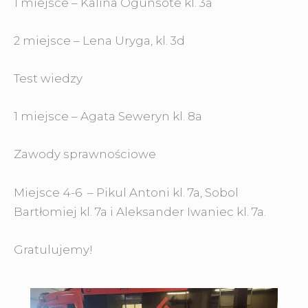
1 miejsce – Kalina Ogunsote kl. 3a
2 miejsce – Lena Uryga, kl. 3d
Test wiedzy
1 miejsce – Agata Seweryn kl. 8a
Zawody sprawnościowe
Miejsce 4-6 – Pikul Antoni kl. 7a, Sobol
Bartłomiej kl. 7a i Aleksander Iwaniec kl. 7a.
Gratulujemy!