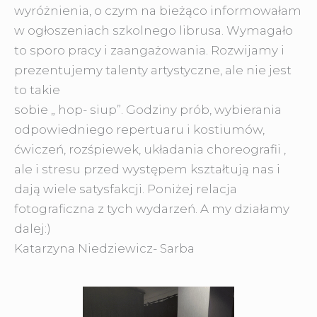
wyróżnienia, o czym na bieżąco informowałam
w ogłoszeniach szkolnego librusa. Wymagało
to sporo pracy i zaangażowania. Rozwijamy i
prezentujemy talenty artystyczne, ale nie jest
to takie
sobie „ hop- siup”. Godziny prób, wybierania
odpowiedniego repertuaru i kostiumów,
ćwiczeń, rozśpiewek, układania choreografii ,
ale i stresu przed występem kształtują nas i
dają wiele satysfakcji. Poniżej relacja
fotograficzna z tych wydarzeń. A my działamy
dalej:)
Katarzyna Niedziewicz- Sarba