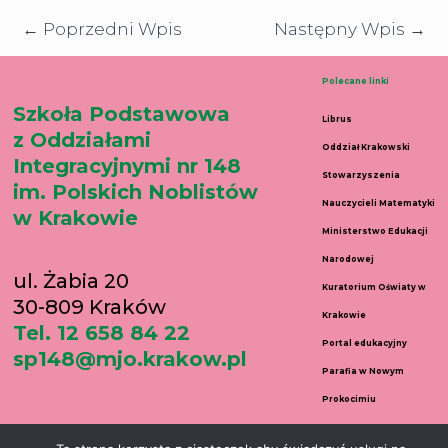
←
Poprzedni Wpis
Następny Wpis
→
Polecane linki
Szkoła Podstawowa
Librus
z Oddziałami
Oddział Krakowski
Integracyjnymi nr 148
Stowarzyszenia
im. Polskich Noblistów
Nauczycieli Matematyki
w Krakowie
Ministerstwo Edukacji
Narodowej
ul. Żabia 20
Kuratorium Oświaty w
30-809 Kraków
Krakowie
Tel. 12 658 84 22
Portal edukacyjny
sp148@mjo.krakow.pl
Parafia w Nowym
Prokocimiu
Copyright © 2026 Szkoła Podstawowa nr 148 w Krakowie | Created by Daniel