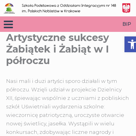
Przejdź
do
treści
BIP
Artystyczne sukcesy
O
Żabiątek i Żabiąt w I
półroczu
Nasi mali i duzi artyści sporo działali w tym
półroczu. Wzięli udział w projekcie Dzielnicy
XII, śpiewając wspólnie z uczniami z pobliskich
szkół. Uświetniali wydarzenia szkolne
:
wieczornicę patriotyczną, uroczyste otwarcie
nowej świetlicy, jasełka. Wystąpili w wielu
konkursach, zdobywając liczne nagrody i