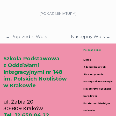
[POKAŻ MINIATURY]
←
Poprzedni Wpis
Następny Wpis
→
Polecane linki
Szkoła Podstawowa
Librus
z Oddziałami
Oddział Krakowski
Integracyjnymi nr 148
Stowarzyszenia
im. Polskich Noblistów
Nauczycieli Matematyki
w Krakowie
Ministerstwo Edukacji
Narodowej
ul. Żabia 20
Kuratorium Oświaty w
30-809 Kraków
Krakowie
Tel. 12 658 84 22