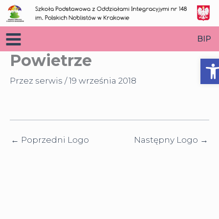
Przejdź
do
treści
BIP
Powietrze
O
Przez
serwis
/
19 września 2018
←
Poprzedni Logo
Następny Logo
→