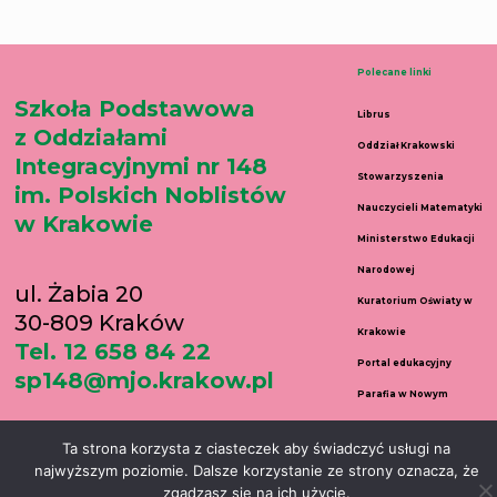
Polecane linki
Szkoła Podstawowa
Librus
z Oddziałami
Oddział Krakowski
Integracyjnymi nr 148
Stowarzyszenia
im. Polskich Noblistów
Nauczycieli Matematyki
w Krakowie
Ministerstwo Edukacji
Narodowej
ul. Żabia 20
Kuratorium Oświaty w
30-809 Kraków
Krakowie
Tel. 12 658 84 22
Portal edukacyjny
sp148@mjo.krakow.pl
Parafia w Nowym
Prokocimiu
Ta strona korzysta z ciasteczek aby świadczyć usługi na
najwyższym poziomie. Dalsze korzystanie ze strony oznacza, że
Copyright © 2026 Szkoła Podstawowa nr 148 w Krakowie | Created by Daniel
zgadzasz się na ich użycie.