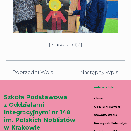
[POKAZ ZDJĘĆ]
←
Poprzedni Wpis
Następny Wpis
→
Polecane linki
Szkoła Podstawowa
Librus
z Oddziałami
Oddział Krakowski
Integracyjnymi nr 148
Stowarzyszenia
im. Polskich Noblistów
Nauczycieli Matematyki
w Krakowie