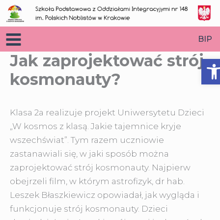
Przejdź
do
treści
BIP
Jak zaprojektować strój
O
kosmonauty?
Klasa 2a realizuje projekt Uniwersytetu Dzieci
„W kosmos z klasą. Jakie tajemnice kryje
wszechświat”. Tym razem uczniowie
zastanawiali się, w jaki sposób można
zaprojektować strój
kosmonauty. Najpierw
obejrzeli film, w którym astrofizyk, dr hab.
Leszek Błaszkiewicz opowiadał, jak wygląda i
funkcjonuje strój kosmonauty. Dzieci